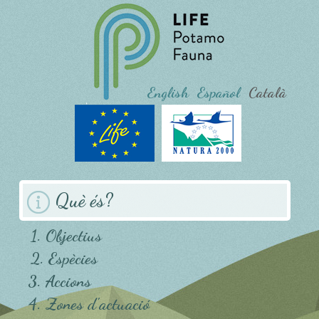
English
Español
Català
Què és?
1. Objectius
2. Espècies
3. Accions
4. Zones d'actuació